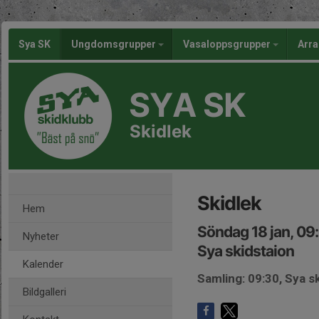
Sya SK
Ungdomsgrupper
Vasaloppsgrupper
Arr
SYA SK
Skidlek
Skidlek
Hem
Söndag 18 jan, 09
Nyheter
Sya skidstaion
Kalender
Samling: 09:30, Sya s
Bildgalleri