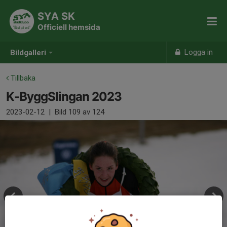
SYA SK
Officiell hemsida
Logga in
Bildgalleri
Tillbaka
K-ByggSlingan 2023
2023-02-12
|
Bild
109
av 124