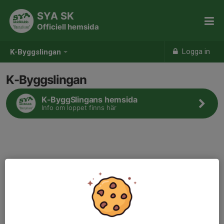
SYA SK
Officiell hemsida
Logga in
K-Byggslingan
K-Byggslingan
K-ByggSlingans hemsida
Info om loppet finns här