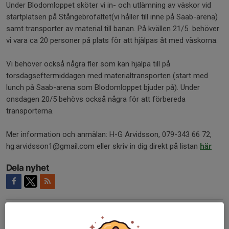
Under Blodomloppet sköter vi in- och utlämning av väskor vid
startplatsen på Stångebrofältet(vi håller till inne på Saab-arena)
samt transporter av material till banan. På kvällen 21/5 behöver
vi vara ca 20 personer på plats för att hjälpas åt med väskorna.
Vi behöver också några fler som kan hjälpa till på
torsdagseftermiddagen med materialtransporten (start med
lunch på Saab-arena som Blodomloppet bjuder på). Under
onsdagen 20/5 behövs också några för att förbereda
transporterna.
Mer information och anmälan: H-G Arvidsson, 079-343 66 72,
hg.arvidsson1@gmail.com eller skriv in dig direkt på listan
här
Dela nyhet
Kommentarer