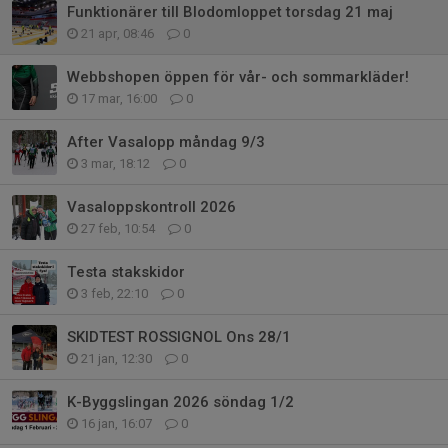
Funktionärer till Blodomloppet torsdag 21 maj
21 apr, 08:46
0
Webbshopen öppen för vår- och sommarkläder!
17 mar, 16:00
0
After Vasalopp måndag 9/3
3 mar, 18:12
0
Vasaloppskontroll 2026
27 feb, 10:54
0
Testa stakskidor
3 feb, 22:10
0
SKIDTEST ROSSIGNOL Ons 28/1
21 jan, 12:30
0
K-Byggslingan 2026 söndag 1/2
16 jan, 16:07
0