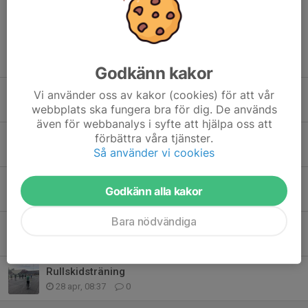
Tidigare nyheter
Godkänn kakor
Rullskidsträning
Vi använder oss av kakor (cookies) för att vår
webbplats ska fungera bra för dig. De används
5 aug, 12:00
0
även för webbanalys i syfte att hjälpa oss att
förbättra våra tjänster.
Springskyttetävling i Sya den 30 augusti!
Så använder vi cookies
29 jun, 16:47
0
Arbetskväll tisdag 16/6
Godkänn alla kakor
9 jun, 13:00
0
Bara nödvändiga
Underhåll och utveckling av anläggningen
29 apr, 17:32
0
Rullskidsträning
28 apr, 08:37
0