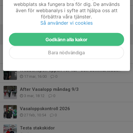
webbplats ska fungera bra för dig. De används
även för webbanalys i syfte att hjälpa oss att
Underhåll och utveckling av anläggningen
förbättra våra tjänster.
29 apr, 17:32
0
Så använder vi cookies
Rullskidsträning
28 apr, 08:37
0
Godkänn alla kakor
Funktionärer till Blodomloppet torsdag 21 maj
Bara nödvändiga
21 apr, 08:46
0
Webbshopen öppen för vår- och sommarkläder!
17 mar, 16:00
0
After Vasalopp måndag 9/3
3 mar, 18:12
0
Vasaloppskontroll 2026
27 feb, 10:54
0
Testa stakskidor