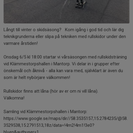
Långt till vinter o skidsäsong? Kom igång i god tid och lär dig
teknikgrunderna eller slipa på tekniken med rullskidor under den
varmare årstiden!
Onsdag 6/5 kl 18:00 startar vi vårsäsongen med rullskidsträning
vid Klämmestorpshallen i Mantorp. Vi delar in i grupper efter
önskemål och åknivå - alla kan vara med, självklart är även du
som är helt nybörjare välkommen!
Rullskidor finns att låna (hör av er om ni vill låna).
Välkomna!
Samling vid Klämmestorpshallen i Mantorp:
https://www.google.se/maps/dir//58.3535157,15.2784235/@58.
3529538,15.2791513,18z/data=!4m2!4m1!3e0?
hl=en&authuser=1