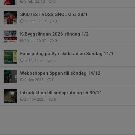
3 feb, 22:10
0
SKIDTEST ROSSIGNOL Ons 28/1
21 jan, 12:30
0
K-Byggslingan 2026 söndag 1/2
16 jan, 16:07
0
Familjedag på Sya skidstadion Söndag 11/1
5 jan, 11:51
5
Webbshopen öppen till söndag 14/12
2 dec 2025
0
Introduktion till snösprutning sö 30/11
24 nov 2025
0