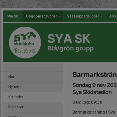
Sya SK
Ungdomsgrupper
Vasaloppsgrupper
Arr
SYA SK
Blå/grön grupp
Barmarksträn
Hem
Söndag 9 nov 202
Nyheter
Sya Skidstadion
Kalender
Samling: 09:30
Bildgalleri
Barmarksträning i Sya.