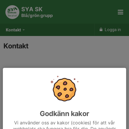
SYA SK
Blå/grön grupp
Logga in
Kontakt
Kontakt
Kontaktpersoner
Lena Persson
Tränare
Mobil/telefon visas bara för inloggade
E-post visas bara för inloggade
Godkänn kakor
Vi använder oss av kakor (cookies) för att vår
webbplats ska fungera bra för dig. De används