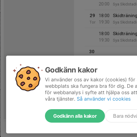
20:00
Sya Skidstad
29
18:00
Skidträning
19:30
Tor
Sya Skidstad
18:00
Skidträning
19:30
Sya Skidstad
30
Fre
Godkänn kakor
31
Lör
Vi använder oss av kakor (cookies) för 
webbplats ska fungera bra för dig. De
för webbanalys i syfte att hjälpa oss at
våra tjänster.
Så använder vi cookies
Godkänn alla kakor
Bara nödv
Tjäna pengar till föreningen