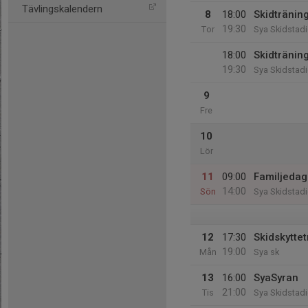
Tävlingskalendern
8
18:00
Skidtränin
19:30
Tor
Sya Skidstad
18:00
Skidträning
19:30
Sya Skidstad
9
Fre
10
Lör
11
09:00
Familjedag
14:00
Sön
Sya Skidstad
12
17:30
Skidskytte
19:00
Mån
Sya sk
13
16:00
SyaSyran
21:00
Tis
Sya Skidstad