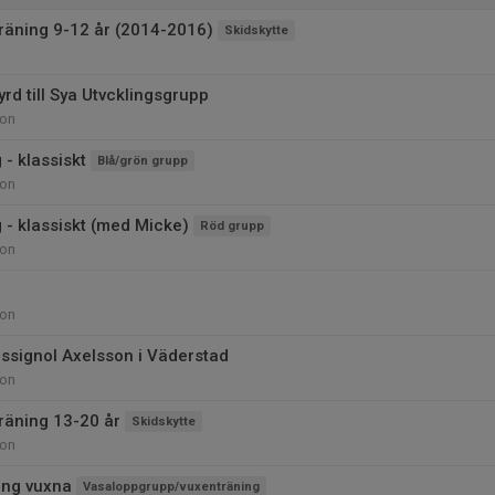
träning 9-12 år (2014-2016)
Skidskytte
rd till Sya Utvcklingsgrupp
ion
 - klassiskt
Blå/grön grupp
ion
 - klassiskt (med Micke)
Röd grupp
ion
ion
ossignol Axelsson i Väderstad
ion
träning 13-20 år
Skidskytte
ion
ing vuxna
Vasaloppgrupp/vuxenträning