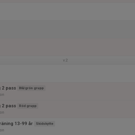
v.2
g 2 pass
Blå/grön grupp
ion
g 2 pass
Röd grupp
ion
träning 13-99 år
Skidskytte
ion