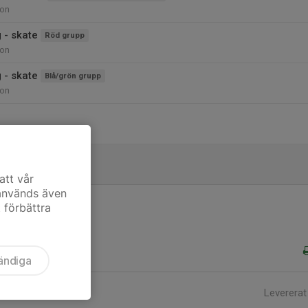
ion
 - skate
Röd grupp
ion
 - skate
Blå/grön grupp
ion
att vår
 används även
t förbättra
ändiga
Levererat