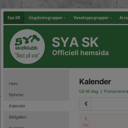
Sya SK
Ungdomsgrupper
Vasaloppsgrupper
Arr
SYA SK
Officiell hemsida
Kalender
Hem
Gå till idag
|
Prenumerer
Nyheter
Kalender
Bildgalleri
1
Tor