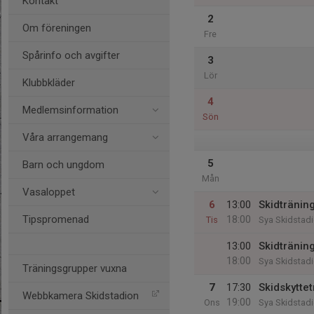
Kontakt
2
Om föreningen
Fre
Spårinfo och avgifter
3
Lör
Klubbkläder
4
Medlemsinformation
Sön
Våra arrangemang
5
Barn och ungdom
Mån
Vasaloppet
6
13:00
Skidtränin
Tipspromenad
18:00
Tis
Sya Skidstad
13:00
Skidtränin
18:00
Sya Skidstad
Träningsgrupper vuxna
7
17:30
Skidskytte
Webbkamera Skidstadion
19:00
Ons
Sya Skidstad