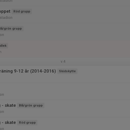
stadion
oppet
Röd grupp
stadion
lå/grön grupp
ion
dlek
n
v.4
träning 9-12 år (2014-2016)
Skidskytte
ion
 - skate
Blå/grön grupp
ion
 - skate
Röd grupp
ion