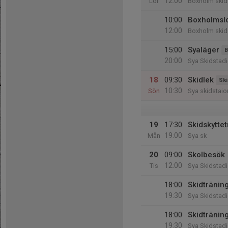
12:00
Lör
Boxholm skid
10:00
Boxholmsl
12:00
Boxholm skid
15:00
Syaläger
B
20:00
Sya Skidstad
18
09:30
Skidlek
Ski
10:30
Sön
Sya skidstaio
19
17:30
Skidskytte
19:00
Mån
Sya sk
20
09:00
Skolbesök
12:00
Tis
Sya Skidstad
18:00
Skidträning
19:30
Sya Skidstad
18:00
Skidträning
19:30
Sya Skidstad