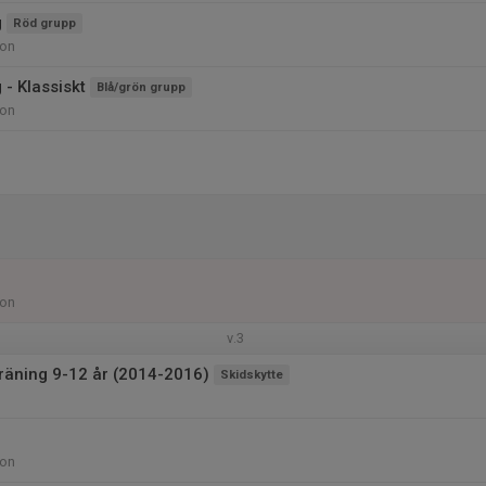
g
Röd grupp
ion
 - Klassiskt
Blå/grön grupp
ion
ion
v.3
träning 9-12 år (2014-2016)
Skidskytte
ion