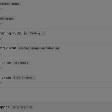
Blå/grön grupp
ion
Röd grupp
ion
träning 13-20 år
Skidskytte
ion
ing vuxna
Vasaloppgrupp/vuxenträning
ion
g skate
Röd grupp
ion
g skate
Blå/grön grupp
ion
oppet
Blå/grön grupp